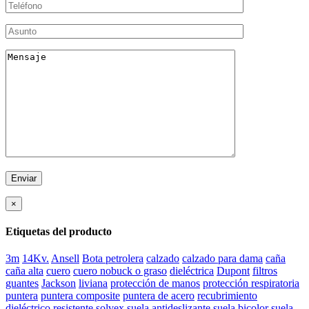
×
Etiquetas del producto
3m
14Kv.
Ansell
Bota petrolera
calzado
calzado para dama
caña
caña alta
cuero
cuero nobuck o graso
dieléctrica
Dupont
filtros
guantes
Jackson
liviana
protección de manos
protección respiratoria
puntera
puntera composite
puntera de acero
recubrimiento
dieléctrico
resistente
solvex
suela antideslizante
suela bicolor
suela