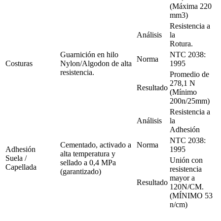
(Máxima 220
mm3)
Resistencia a
Análisis
la
Rotura.
Guarnición en hilo
NTC 2038:
Norma
Costuras
Nylon/Algodon de alta
1995
resistencia.
Promedio de
278,1 N
Resultado
(Mínimo
200n/25mm)
Resistencia a
Análisis
la
Adhesión
NTC 2038:
Cementado, activado a
Norma
Adhesión
1995
alta temperatura y
Suela /
Unión con
sellado a 0,4 MPa
Capellada
resistencia
(garantizado)
mayor a
Resultado
120N/CM.
(MÍNIMO 53
n/cm)