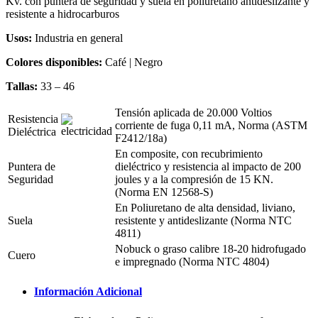
Kv. con puntera de seguridad y suela en poliuretano antideslizante y
resistente a hidrocarburos
Usos:
Industria en general
Colores disponibles:
Café | Negro
Tallas:
33 – 46
Tensión aplicada de 20.000 Voltios
Resistencia
corriente de fuga 0,11 mA, Norma (ASTM
Dieléctrica
F2412/18a)
En composite, con recubrimiento
Puntera de
dieléctrico y resistencia al impacto de 200
Seguridad
joules y a la compresión de 15 KN.
(Norma EN 12568-S)
En Poliuretano de alta densidad, liviano,
Suela
resistente y antideslizante (Norma NTC
4811)
Nobuck o graso calibre 18-20 hidrofugado
Cuero
e impregnado (Norma NTC 4804)
Información Adicional