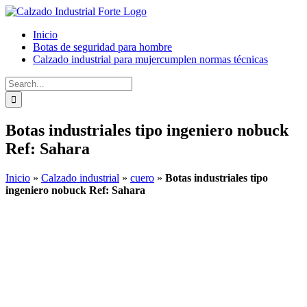
Skip
to
Inicio
content
Botas de seguridad para hombre
Calzado industrial para mujer
cumplen normas técnicas
Search
for:
Botas industriales tipo ingeniero nobuck
Ref: Sahara
Inicio
»
Calzado industrial
»
cuero
»
Botas industriales tipo
ingeniero nobuck Ref: Sahara