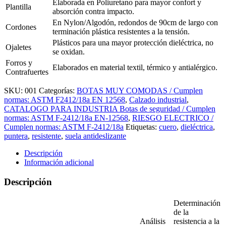
Elaborada en Poliuretano para mayor confort y
Plantilla
absorción contra impacto.
En Nylon/Algodón, redondos de 90cm de largo con
Cordones
terminación plástica resistentes a la tensión.
Plásticos para una mayor protección dieléctrica, no
Ojaletes
se oxidan.
Forros y
Elaborados en material textil, térmico y antialérgico.
Contrafuertes
SKU:
001
Categorías:
BOTAS MUY COMODAS / Cumplen
normas: ASTM F2412/18a EN 12568
,
Calzado industrial
,
CATALOGO PARA INDUSTRIA Botas de seguridad / Cumplen
normas: ASTM F-2412/18a EN-12568
,
RIESGO ELECTRICO /
Cumplen normas: ASTM F-2412/18a
Etiquetas:
cuero
,
dieléctrica
,
puntera
,
resistente
,
suela antideslizante
Descripción
Información adicional
Descripción
Determinación
de la
Análisis
resistencia a la