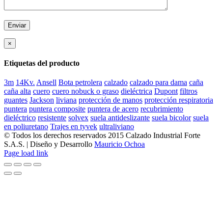
×
Etiquetas del producto
3m
14Kv.
Ansell
Bota petrolera
calzado
calzado para dama
caña
caña alta
cuero
cuero nobuck o graso
dieléctrica
Dupont
filtros
guantes
Jackson
liviana
protección de manos
protección respiratoria
puntera
puntera composite
puntera de acero
recubrimiento
dieléctrico
resistente
solvex
suela antideslizante
suela bicolor
suela
en poliuretano
Trajes en tyvek
ultraliviano
© Todos los derechos reservados 2015 Calzado Industrial Forte
S.A.S. | Diseño y Desarrollo
Mauricio Ochoa
Facebook
Page load link
Go
to
Top