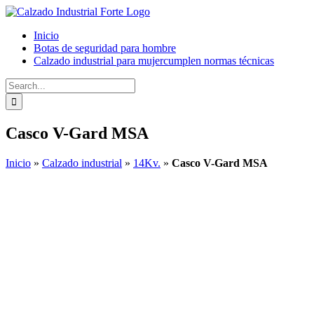
Skip
to
Inicio
content
Botas de seguridad para hombre
Calzado industrial para mujer
cumplen normas técnicas
Search
for:
Casco V-Gard MSA
Inicio
»
Calzado industrial
»
14Kv.
»
Casco V-Gard MSA