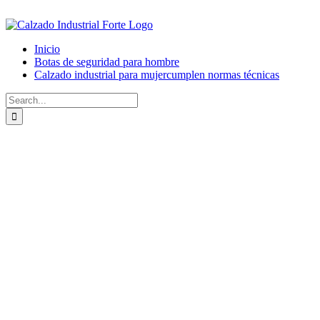
Skip
to
content
Inicio
Botas de seguridad para hombre
Calzado industrial para mujer
cumplen normas técnicas
Search
for: