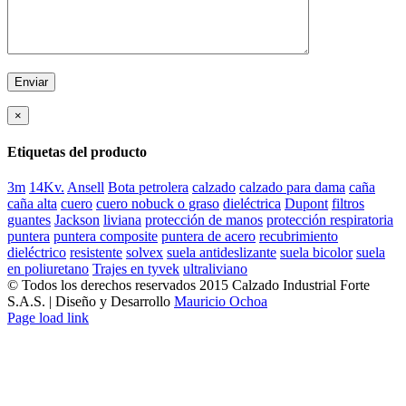
×
Etiquetas del producto
3m
14Kv.
Ansell
Bota petrolera
calzado
calzado para dama
caña
caña alta
cuero
cuero nobuck o graso
dieléctrica
Dupont
filtros
guantes
Jackson
liviana
protección de manos
protección respiratoria
puntera
puntera composite
puntera de acero
recubrimiento
dieléctrico
resistente
solvex
suela antideslizante
suela bicolor
suela
en poliuretano
Trajes en tyvek
ultraliviano
© Todos los derechos reservados 2015 Calzado Industrial Forte
S.A.S. | Diseño y Desarrollo
Mauricio Ochoa
Facebook
Page load link
Go
to
Top