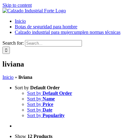
Skip to content
Inicio
Botas de seguridad para hombre
Calzado industrial para mujer
cumplen normas técnicas
Search for:
liviana
Inicio
»
liviana
Sort by
Default Order
Sort by
Default Order
Sort by
Name
Sort by
Price
Sort by
Date
Sort by
Popularity
Show
12 Products