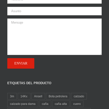
ETIQUETAS DEL PRODUCTO
3m
14Kv.
Ansell
Bota petrolera
calzado
calzado para dama
caña
caña alta
cuero