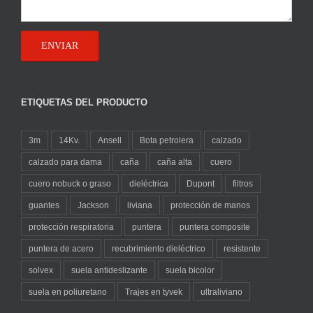
ETIQUETAS DEL PRODUCTO
3m
14Kv.
Ansell
Bota petrolera
calzado
calzado para dama
caña
caña alta
cuero
cuero nobuck o graso
dieléctrica
Dupont
filtros
guantes
Jackson
liviana
protección de manos
protección respiratoria
puntera
puntera composite
puntera de acero
recubrimiento dieléctrico
resistente
solvex
suela antideslizante
suela bicolor
suela en poliuretano
Trajes en tyvek
ultraliviano