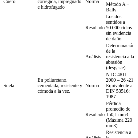
Cuero
corregida, impregnado
Norma
Método A –
e hidrofugado
Bally
Los dos
sentidos a
Resultado
50.000 ciclos
sin evidencia
de daño.
Determinación
de la
Análisis
resistencia a la
abrasión
(desgaste).
NTC 4811
En poliuretano,
2000 – 26 -21
Suela
cementada, resistente y
Norma
Equivalente a
cómoda a la vez.
DIN 53516:
1987
Pérdida
promedio de
Resultado
150,1 mm3
(Máxima 220
mm3)
Resistencia a
Análisis
la