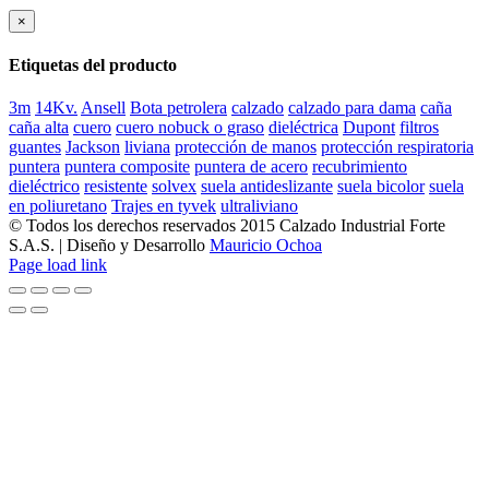
×
Etiquetas del producto
3m
14Kv.
Ansell
Bota petrolera
calzado
calzado para dama
caña
caña alta
cuero
cuero nobuck o graso
dieléctrica
Dupont
filtros
guantes
Jackson
liviana
protección de manos
protección respiratoria
puntera
puntera composite
puntera de acero
recubrimiento
dieléctrico
resistente
solvex
suela antideslizante
suela bicolor
suela
en poliuretano
Trajes en tyvek
ultraliviano
© Todos los derechos reservados 2015 Calzado Industrial Forte
S.A.S. | Diseño y Desarrollo
Mauricio Ochoa
Facebook
Page load link
Go
to
Top