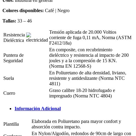
Usos:
Industria en general
Colores disponibles:
Café | Negro
Tallas:
33 – 46
Tensión aplicada de 20.000 Voltios
Resistencia
corriente de fuga 0,11 mA, Norma (ASTM
Dieléctrica
F2412/18a)
En composite, con recubrimiento
Puntera de
dieléctrico y resistencia al impacto de 200
Seguridad
joules y a la compresión de 15 KN.
(Norma EN 12568-S)
En Poliuretano de alta densidad, liviano,
Suela
resistente y antideslizante (Norma NTC
4811)
Graso calibre 18-20 hidrofugado e
Cuero
impregnado (Norma NTC 4804)
Información Adicional
Elaborada en Poliuretano para mayor confort y
Plantilla
absorción contra impacto.
En Nylon/Algodón, redondos de 90cm de largo con