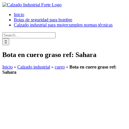
Skip
to
Inicio
content
Botas de seguridad para hombre
Calzado industrial para mujer
cumplen normas técnicas
Search
for:
Bota en cuero graso ref: Sahara
Inicio
»
Calzado industrial
»
cuero
»
Bota en cuero graso ref:
Sahara