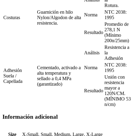
Rotura.
Guarnición en hilo
NTC 2038:
Norma
Costuras
Nylon/Algodon de alta
1995
resistencia.
Promedio de
278,1 N
Resultado
(Mínimo
200n/25mm)
Resistencia a
Análisis
la
Adhesión
NTC 2038:
Cementado, activado a
Norma
Adhesión
1995
alta temperatura y
Suela /
Unión con
sellado a 0,4 MPa
Capellada
resistencia
(garantizado)
mayor a
Resultado
120N/CM.
(MÍNIMO 53
n/cm)
Información adicional
Size
X-Small, Small, Medium, Large, X-Large