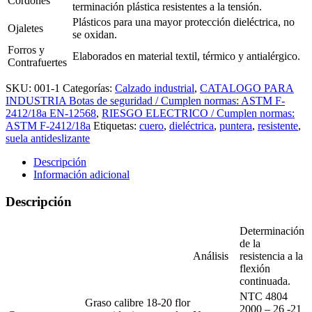
Cordones
terminación plástica resistentes a la tensión.
Plásticos para una mayor protección dieléctrica, no
Ojaletes
se oxidan.
Forros y
Elaborados en material textil, térmico y antialérgico.
Contrafuertes
SKU:
001-1
Categorías:
Calzado industrial
,
CATALOGO PARA
INDUSTRIA Botas de seguridad / Cumplen normas: ASTM F-
2412/18a EN-12568
,
RIESGO ELECTRICO / Cumplen normas:
ASTM F-2412/18a
Etiquetas:
cuero
,
dieléctrica
,
puntera
,
resistente
,
suela antideslizante
Descripción
Información adicional
Descripción
Determinación
de la
Análisis
resistencia a la
flexión
continuada.
NTC 4804
Graso calibre 18-20 flor
2000 – 26 -21